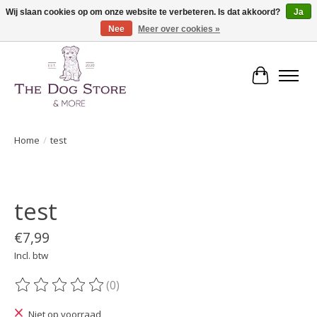
Wij slaan cookies op om onze website te verbeteren. Is dat akkoord?
Ja
Nee
Meer over cookies »
De speciaalzaak in hondenartikelen en meer!
Winkelwa
Home
/
test
Product image slideshow Items
test
€7,99
Incl. btw
(0)
De beoordeling van dit product is
0
van de 5
Niet op voorraad