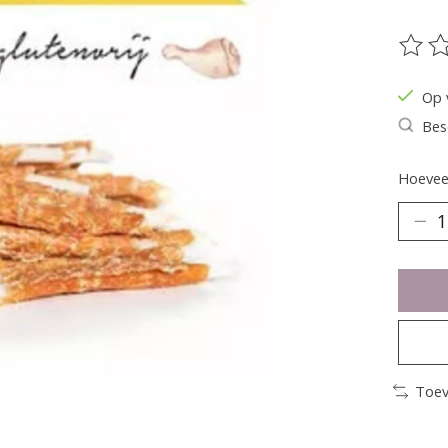
De be
Op 
Bes
Hoeveel
Toev