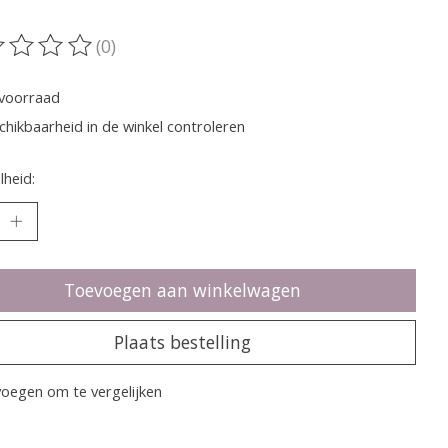
(0)
oordeling van dit product is
0
van de 5
voorraad
chikbaarheid in de winkel controleren
heid:
Toevoegen aan winkelwagen
Plaats bestelling
oegen om te vergelijken