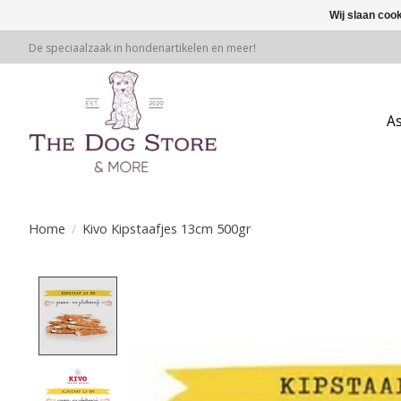
Wij slaan coo
De speciaalzaak in hondenartikelen en meer!
A
Home
/
Kivo Kipstaafjes 13cm 500gr
Product image slideshow Items