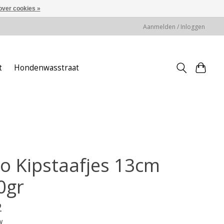
over cookies »
Aanmelden / Inloggen
t
Hondenwasstraat
vo Kipstaafjes 13cm
0gr
2
w