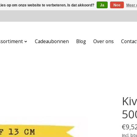
kies op om onze website te verbeteren. Is dat akkoord?
Ja
Nee
Meer 
ssortiment
Cadeaubonnen
Blog
Over ons
Contac
Ki
50
€9,5
Incl. bt