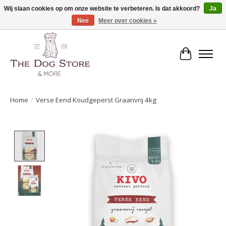
Wij slaan cookies op om onze website te verbeteren. Is dat akkoord?
Ja
Nee
Meer over cookies »
De speciaalzaak in hondenartikelen en meer!
Winkelwa
Home
/
Verse Eend Koudgeperst Graanvrij 4kg
Product image slideshow Items