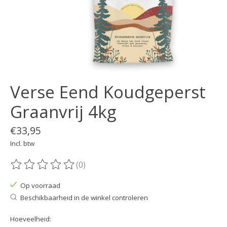
Verse Eend Koudgeperst
Graanvrij 4kg
€33,95
Incl. btw
(0)
De beoordeling van dit product is
0
van de 5
Op voorraad
Beschikbaarheid in de winkel controleren
Hoeveelheid: