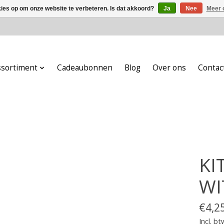
kies op om onze website te verbeteren. Is dat akkoord?
Ja
Nee
Meer 
ssortiment
Cadeaubonnen
Blog
Over ons
Contac
KI
WI
€4,2
Incl. bt