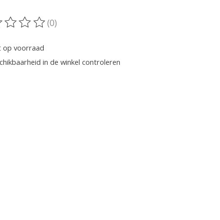
(0)
oordeling van dit product is
0
van de 5
t op voorraad
chikbaarheid in de winkel controleren