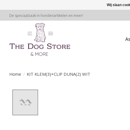
Wij slaan coo
De speciaalzaak in hondenartikelen en meer!
A
Home
/
KIT KLEM(3)+CLIP DUNA(2) WIT
Product image slideshow Items