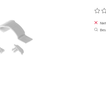
De be
Nie
Bes