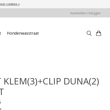
over cookies »
Aanmelden / Inloggen
t
Hondenwasstraat
T KLEM(3)+CLIP DUNA(2)
T
5
w