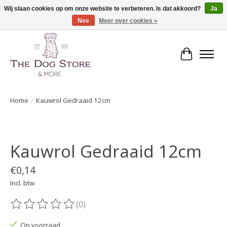
Wij slaan cookies op om onze website te verbeteren. Is dat akkoord?
Ja
Nee
Meer over cookies »
De speciaalzaak in hondenartikelen en meer!
Winkelwa
Home
/
Kauwrol Gedraaid 12cm
Product image slideshow Items
Kauwrol Gedraaid 12cm
€0,14
Incl. btw
(0)
De beoordeling van dit product is
0
van de 5
Op voorraad