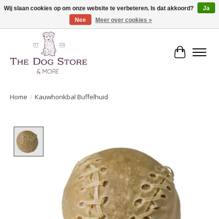
Wij slaan cookies op om onze website te verbeteren. Is dat akkoord?
Ja
Nee
Meer over cookies »
De speciaalzaak in hondenartikelen en meer!
Winkelwa
Home
/
Kauwhonkbal Buffelhuid
Product image slideshow Items