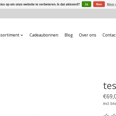
kies op om onze website te verbeteren. Is dat akkoord?
Ja
Nee
Meer 
ssortiment
Cadeaubonnen
Blog
Over ons
Contac
tes
€69,
Incl. bt