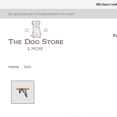
Wij slaan coo
De speciaalzaak in hondenartikelen en meer!
A
Home
/
test
Product image slideshow Items