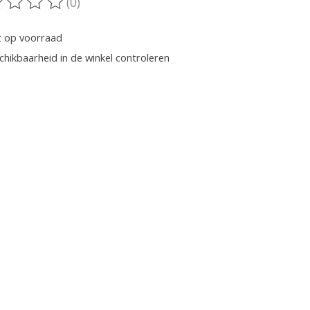
(0)
oordeling van dit product is
0
van de 5
t op voorraad
chikbaarheid in de winkel controleren