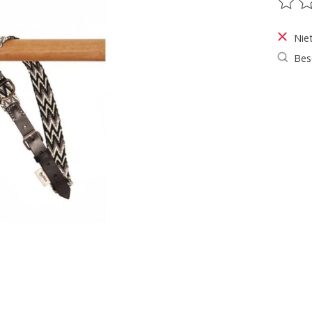
De be
Nie
Bes