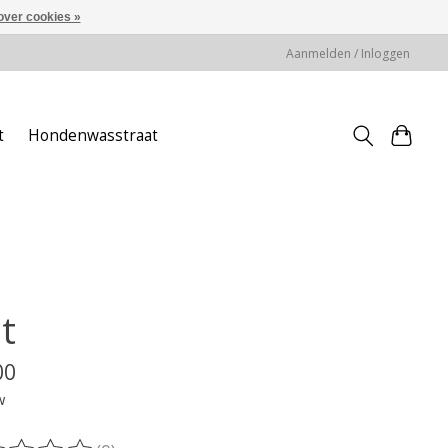
over cookies »
Aanmelden / Inloggen
t
Hondenwasstraat
t
00
w