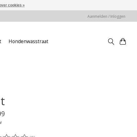
over cookies »
Aanmelden / Inloggen
t
Hondenwasstraat
t
99
w