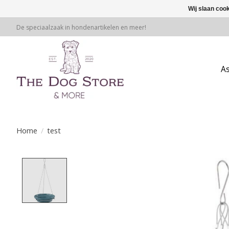
Wij slaan coo
De speciaalzaak in hondenartikelen en meer!
A
Home
/
test
Product image slideshow Items