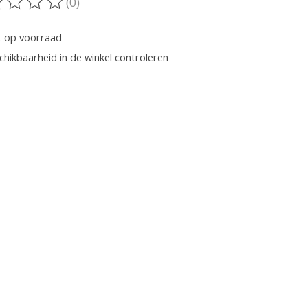
(0)
oordeling van dit product is
0
van de 5
t op voorraad
chikbaarheid in de winkel controleren