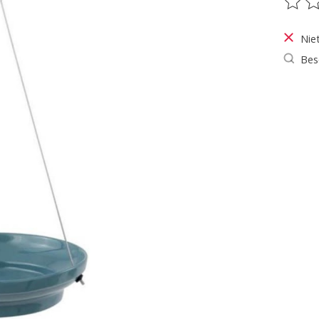
De be
Nie
Bes