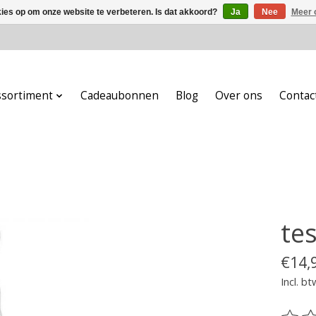
kies op om onze website te verbeteren. Is dat akkoord?
Ja
Nee
Meer 
ssortiment
Cadeaubonnen
Blog
Over ons
Contac
tes
€14,
Incl. bt