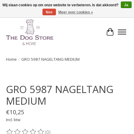
Wij slaan cookies op om onze website te verbeteren. Is dat akkoord?
Ja
Nee
Meer over cookies »
De speciaalzaak in hondenartikelen en meer!
Winkelwa
Home
/
GRO 5987 NAGELTANG MEDIUM
Product image slideshow Items
GRO 5987 NAGELTANG
MEDIUM
€10,25
Incl. btw
(0)