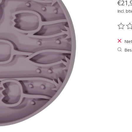
€21,
Incl. bt
De be
Nie
Bes