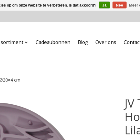
kies op om onze website te verbeteren. Is dat akkoord?
Ja
Nee
Meer 
ssortiment
Cadeaubonnen
Blog
Over ons
Contac
 Ø20×4 cm
JV
Ho
Li