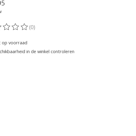
95
w
(0)
oordeling van dit product is
0
van de 5
t op voorraad
chikbaarheid in de winkel controleren