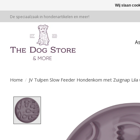
Wij slaan coo
De speciaalzaak in hondenartikelen en meer!
A
Home
/
JV Tulpen Slow Feeder Hondenkom met Zuignap Lila
Product image slideshow Items