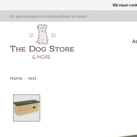
Wij slaan coo
De speciaalzaak in hondenartikelen en meer!
A
Home
/
test
Product image slideshow Items