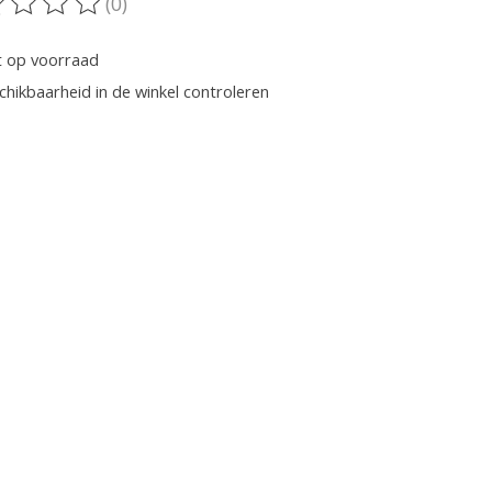
(0)
oordeling van dit product is
0
van de 5
t op voorraad
chikbaarheid in de winkel controleren