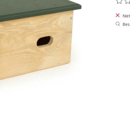
De be
Nie
Bes