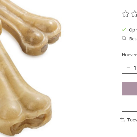
De be
Op 
Bes
Hoeveel
Toev