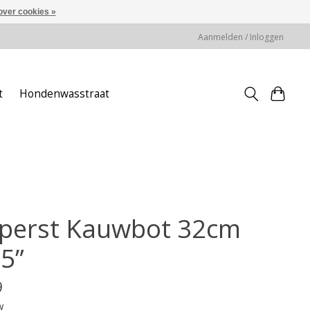
over cookies »
Aanmelden / Inloggen
t
Hondenwasstraat
perst Kauwbot 32cm
,5”
9
w