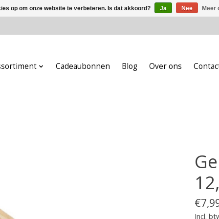
kies op om onze website te verbeteren. Is dat akkoord?
Ja
Nee
Meer 
ssortiment
Cadeaubonnen
Blog
Over ons
Contac
Ge
12
€7,9
Incl. bt