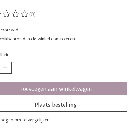
(0)
oordeling van dit product is
0
van de 5
voorraad
chikbaarheid in de winkel controleren
heid:
Toevoegen aan winkelwagen
Plaats bestelling
oegen om te vergelijken