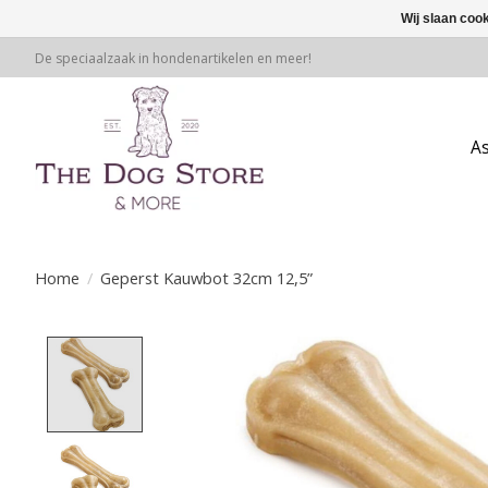
Wij slaan coo
De speciaalzaak in hondenartikelen en meer!
A
Home
/
Geperst Kauwbot 32cm 12,5”
Product image slideshow Items