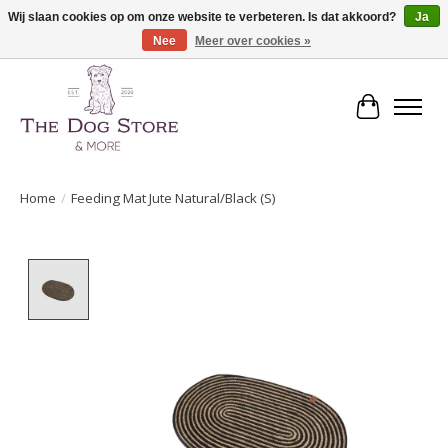
Wij slaan cookies op om onze website te verbeteren. Is dat akkoord?
Ja
Nee
Meer over cookies »
De speciaalzaak in hondenartikelen en meer!
Winkelwa
Home
/
Feeding Mat Jute Natural/Black (S)
Product image slideshow Items