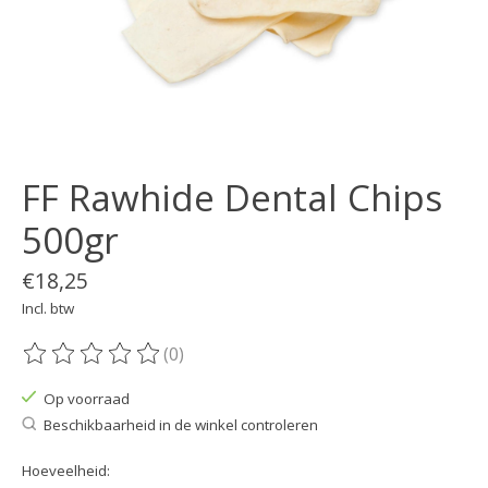
FF Rawhide Dental Chips
500gr
€18,25
Incl. btw
(0)
De beoordeling van dit product is
0
van de 5
Op voorraad
Beschikbaarheid in de winkel controleren
Hoeveelheid: