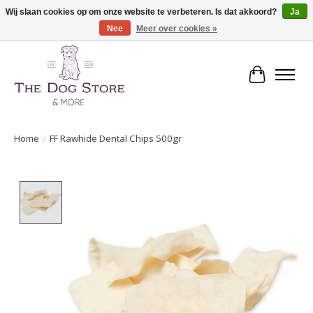
Wij slaan cookies op om onze website te verbeteren. Is dat akkoord?
Ja
Nee
Meer over cookies »
De speciaalzaak in hondenartikelen en meer!
Winkelwa
Home
/
FF Rawhide Dental Chips 500gr
Product image slideshow Items