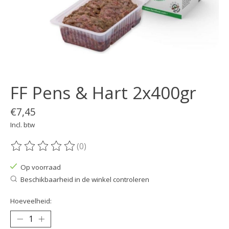
FF Pens & Hart 2x400gr
€7,45
Incl. btw
(0)
De beoordeling van dit product is
0
van de 5
Op voorraad
Beschikbaarheid in de winkel controleren
Hoeveelheid: