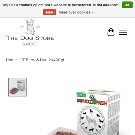
Wij slaan cookies op om onze website te verbeteren. Is dat akkoord?
Ja
Nee
Meer over cookies »
De speciaalzaak in hondenartikelen en meer!
Winkelwa
Home
/
FF Pens & Hart 2x400gr
Product image slideshow Items