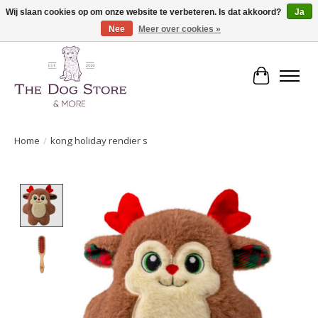
Wij slaan cookies op om onze website te verbeteren. Is dat akkoord?
Ja
Nee
Meer over cookies »
De speciaalzaak in hondenartikelen en meer!
Winkelwa
Home
/
kong holiday rendier s
Product image slideshow Items