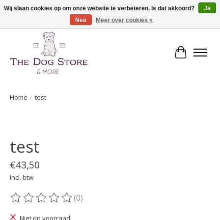
Wij slaan cookies op om onze website te verbeteren. Is dat akkoord?
Ja
Nee
Meer over cookies »
De speciaalzaak in hondenartikelen en meer!
Winkelwa
Home
/
test
Product image slideshow Items
test
€43,50
Incl. btw
(0)
De beoordeling van dit product is
0
van de 5
Niet op voorraad