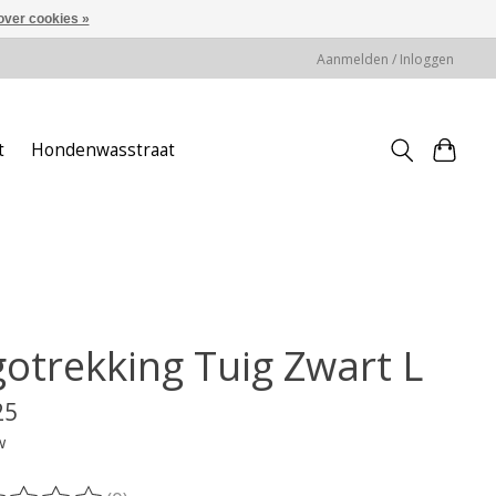
over cookies »
Aanmelden / Inloggen
t
Hondenwasstraat
gotrekking Tuig Zwart L
25
w