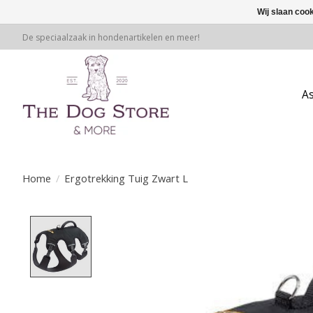
Wij slaan coo
De speciaalzaak in hondenartikelen en meer!
A
Home
/
Ergotrekking Tuig Zwart L
Product image slideshow Items