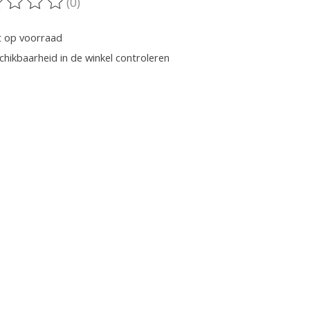
(0)
oordeling van dit product is
0
van de 5
t op voorraad
chikbaarheid in de winkel controleren