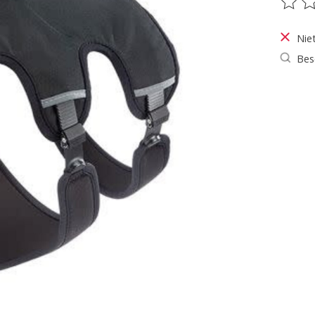
De be
Nie
Bes