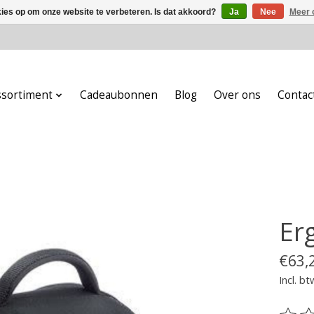
kies op om onze website te verbeteren. Is dat akkoord?
Ja
Nee
Meer 
ssortiment
Cadeaubonnen
Blog
Over ons
Contac
Er
€63,
Incl. bt