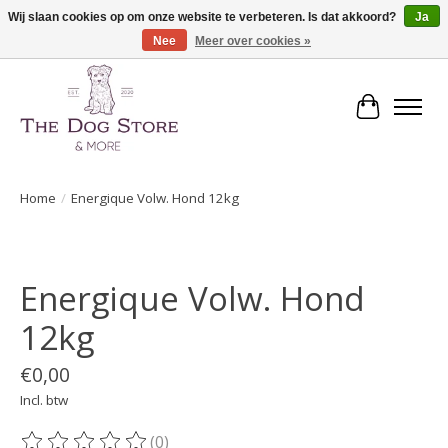
Wij slaan cookies op om onze website te verbeteren. Is dat akkoord?
Ja
Nee
Meer over cookies »
De speciaalzaak in hondenartikelen en meer!
Winkelwa
Home
/
Energique Volw. Hond 12kg
Product image slideshow Items
Energique Volw. Hond
12kg
€0,00
Incl. btw
(0)