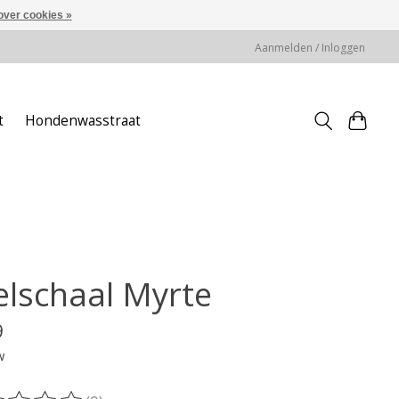
over cookies »
Aanmelden / Inloggen
t
Hondenwasstraat
elschaal Myrte
9
w