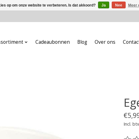
kies op om onze website te verbeteren. Is dat akkoord?
Ja
Nee
Meer 
ssortiment
Cadeaubonnen
Blog
Over ons
Contac
Eg
€5,9
Incl. bt