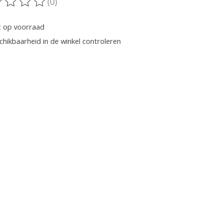
(0)
oordeling van dit product is
0
van de 5
t op voorraad
chikbaarheid in de winkel controleren