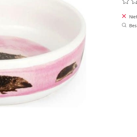
De be
Nie
Bes