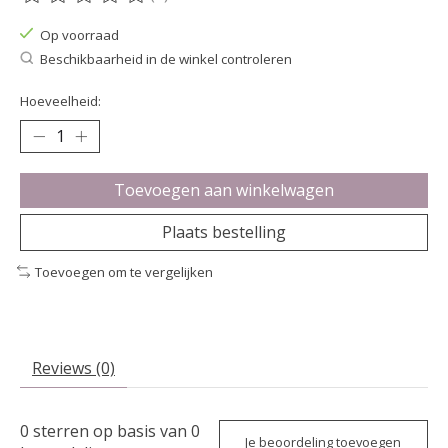
De beoordeling van dit product is
0
van de 5
Op voorraad
Beschikbaarheid in de winkel controleren
Hoeveelheid:
Toevoegen aan winkelwagen
Plaats bestelling
Toevoegen om te vergelijken
Reviews (0)
0
sterren op basis van
0
Je beoordeling toevoegen