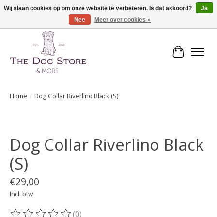
Wij slaan cookies op om onze website te verbeteren. Is dat akkoord?
Ja
Nee
Meer over cookies »
De speciaalzaak in hondenartikelen en meer!
Winkelwa
Home
/
Dog Collar Riverlino Black (S)
Product image slideshow Items
Dog Collar Riverlino Black
(S)
€29,00
Incl. btw
(0)