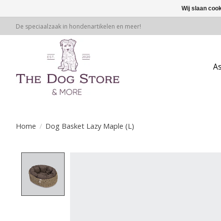
Wij slaan coo
De speciaalzaak in hondenartikelen en meer!
A
Home
/
Dog Basket Lazy Maple (L)
Product image slideshow Items