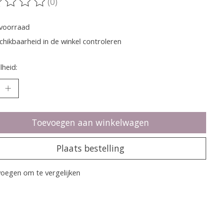
(0)
oordeling van dit product is
0
van de 5
voorraad
chikbaarheid in de winkel controleren
heid:
Toevoegen aan winkelwagen
Plaats bestelling
oegen om te vergelijken