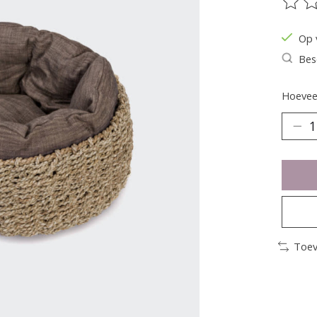
De be
Op 
Bes
Hoeveel
Toev