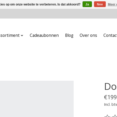
kies op om onze website te verbeteren. Is dat akkoord?
Ja
Nee
Meer 
ssortiment
Cadeaubonnen
Blog
Over ons
Contac
Do
€199
Incl. bt