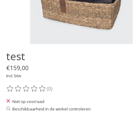
test
€159,00
Incl. btw
(0)
De beoordeling van dit product is
0
van de 5
Niet op voorraad
Beschikbaarheid in de winkel controleren