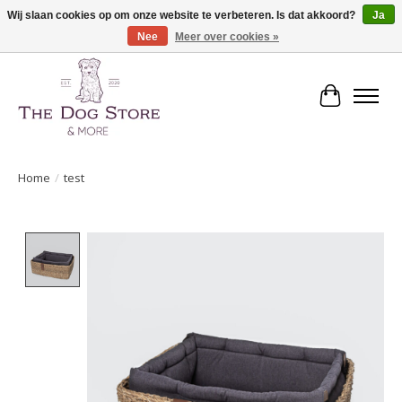
Wij slaan cookies op om onze website te verbeteren. Is dat akkoord?
Ja
Nee
Meer over cookies »
De speciaalzaak in hondenartikelen en meer!
Winkelwa
Home
/
test
Product image slideshow Items