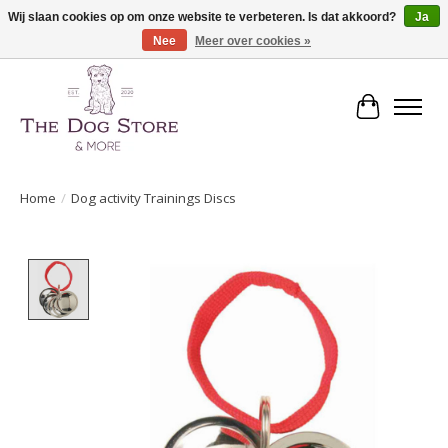
Wij slaan cookies op om onze website te verbeteren. Is dat akkoord?
Ja
Nee
Meer over cookies »
De speciaalzaak in hondenartikelen en meer!
Winkelwa
Home
/
Dog activity Trainings Discs
Product image slideshow Items