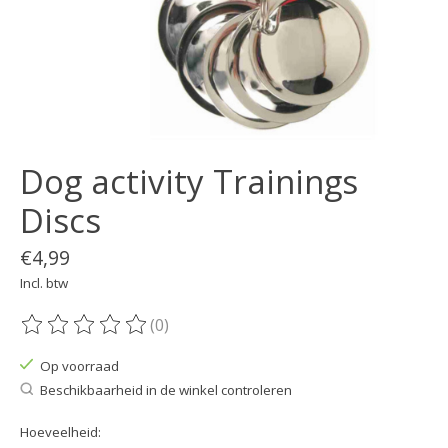
Dog activity Trainings
Discs
€4,99
Incl. btw
(0)
De beoordeling van dit product is
0
van de 5
Op voorraad
Beschikbaarheid in de winkel controleren
Hoeveelheid: