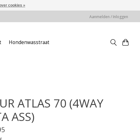
over cookies »
Aanmelden / Inloggen
t
Hondenwasstraat
UR ATLAS 70 (4WAY
TA ASS)
95
w