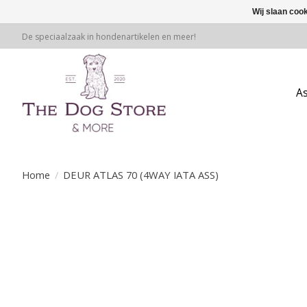
Wij slaan coo
De speciaalzaak in hondenartikelen en meer!
A
Home
/
DEUR ATLAS 70 (4WAY IATA ASS)
Product image slideshow Items