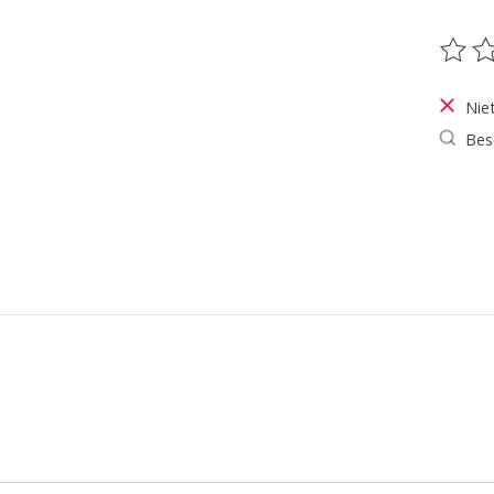
De be
Nie
Bes