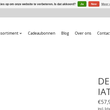
kies op om onze website te verbeteren. Is dat akkoord?
Ja
Nee
Meer 
ssortiment
Cadeaubonnen
Blog
Over ons
Contac
DE
IA
€57,
Incl. bt