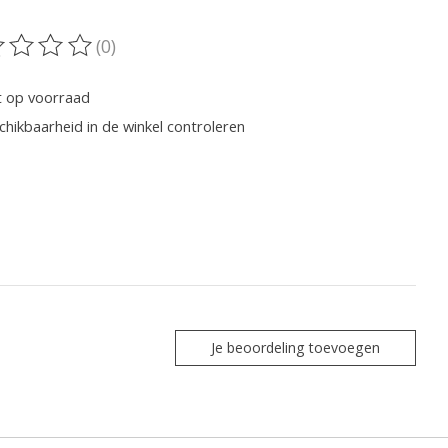
(0)
oordeling van dit product is
0
van de 5
t op voorraad
chikbaarheid in de winkel controleren
Je beoordeling toevoegen