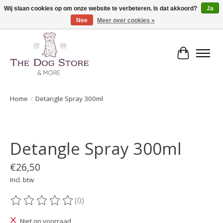
Wij slaan cookies op om onze website te verbeteren. Is dat akkoord?
Ja
Nee
Meer over cookies »
De speciaalzaak in hondenartikelen en meer!
Winkelwa
Home
/
Detangle Spray 300ml
Product image slideshow Items
Detangle Spray 300ml
€26,50
Incl. btw
(0)
De beoordeling van dit product is
0
van de 5
Niet op voorraad