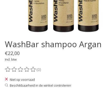
WashBar shampoo Argan
€22,00
Incl. btw
(0)
De beoordeling van dit product is
0
van de 5
Niet op voorraad
Beschikbaarheid in de winkel controleren