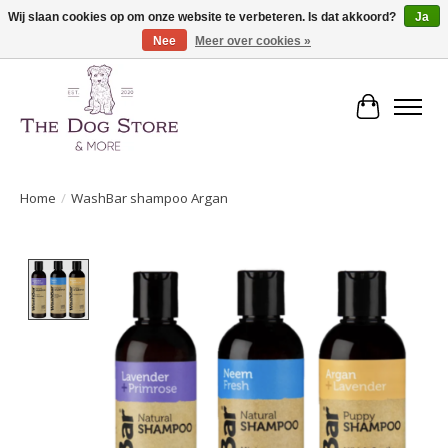
Wij slaan cookies op om onze website te verbeteren. Is dat akkoord?
Ja
Nee
Meer over cookies »
De speciaalzaak in hondenartikelen en meer!
Winkelwa
Home
/
WashBar shampoo Argan
Product image slideshow Items