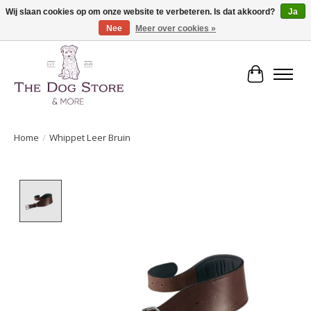
Wij slaan cookies op om onze website te verbeteren. Is dat akkoord?
Ja
Nee
Meer over cookies »
De speciaalzaak in hondenartikelen en meer!
Winkelwa
Home
/
Whippet Leer Bruin
Product image slideshow Items