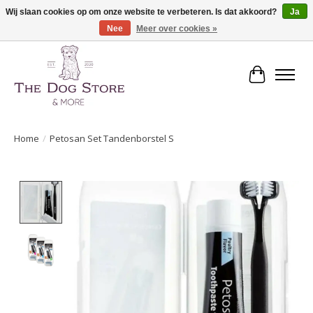
Wij slaan cookies op om onze website te verbeteren. Is dat akkoord?
Ja
Nee
Meer over cookies »
De speciaalzaak in hondenartikelen en meer!
Winkelwa
Home
/
Petosan Set Tandenborstel S
Product image slideshow Items