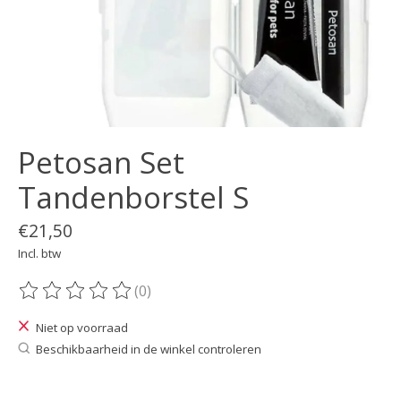
Petosan Set
Tandenborstel S
€21,50
Incl. btw
(0)
De beoordeling van dit product is
0
van de 5
Niet op voorraad
Beschikbaarheid in de winkel controleren