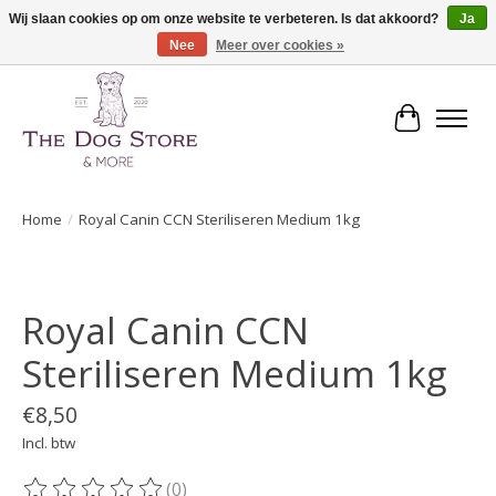
Wij slaan cookies op om onze website te verbeteren. Is dat akkoord?
Ja
Nee
Meer over cookies »
De speciaalzaak in hondenartikelen en meer!
Winkelwa
Home
/
Royal Canin CCN Steriliseren Medium 1kg
Product image slideshow Items
Royal Canin CCN
Steriliseren Medium 1kg
€8,50
Incl. btw
(0)