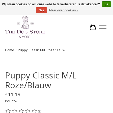
Wij slaan cookies op om onze website te verbeteren. Is dat akkoord?
Ja
Nee
Meer over cookies »
De speciaalzaak in hondenartikelen en meer!
Winkelwa
Home
/
Puppy Classic M/L Roze/Blauw
Product image slideshow Items
Puppy Classic M/L
Roze/Blauw
€11,19
Incl. btw
(0)