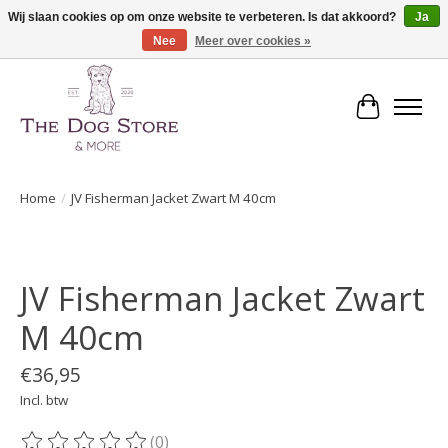
Wij slaan cookies op om onze website te verbeteren. Is dat akkoord?
Ja
Nee
Meer over cookies »
De speciaalzaak in hondenartikelen en meer!
Winkelwa
Home
/
JV Fisherman Jacket Zwart M 40cm
Product image slideshow Items
JV Fisherman Jacket Zwart
M 40cm
€36,95
Incl. btw
(0)