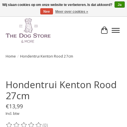
Wij slaan cookies op om onze website te verbeteren. Is dat akkoord?
Ja
Nee
Meer over cookies »
De speciaalzaak in hondenartikelen en meer!
Winkelwa
Home
/
Hondentrui Kenton Rood 27cm
Product image slideshow Items
Hondentrui Kenton Rood
27cm
€13,99
Incl. btw
(0)