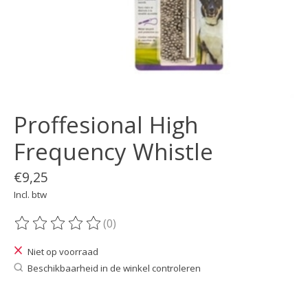
Proffesional High
Frequency Whistle
€9,25
Incl. btw
(0)
De beoordeling van dit product is
0
van de 5
Niet op voorraad
Beschikbaarheid in de winkel controleren