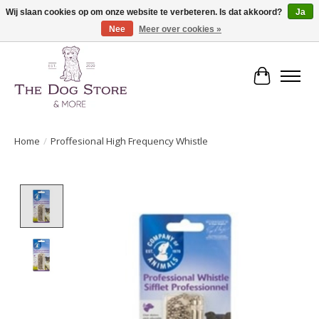
Wij slaan cookies op om onze website te verbeteren. Is dat akkoord?
Ja
Nee
Meer over cookies »
De speciaalzaak in hondenartikelen en meer!
Winkelwa
Home
/
Proffesional High Frequency Whistle
Product image slideshow Items