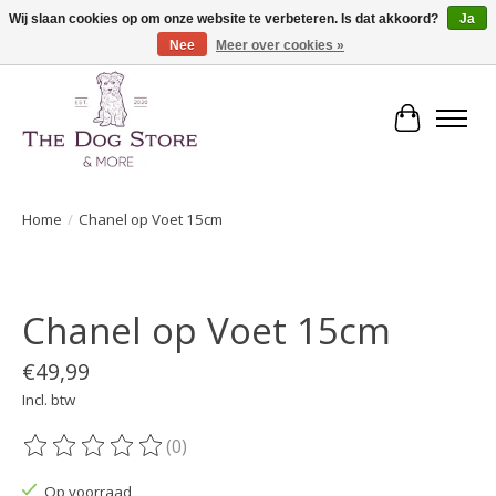
Wij slaan cookies op om onze website te verbeteren. Is dat akkoord?
Ja
Nee
Meer over cookies »
De speciaalzaak in hondenartikelen en meer!
Winkelwa
Home
/
Chanel op Voet 15cm
Product image slideshow Items
Chanel op Voet 15cm
€49,99
Incl. btw
(0)
De beoordeling van dit product is
0
van de 5
Op voorraad