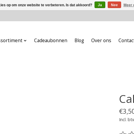
kies op om onze website te verbeteren. Is dat akkoord?
Ja
Nee
Meer 
ssortiment
Cadeaubonnen
Blog
Over ons
Contac
Ca
€3,5
Incl. bt