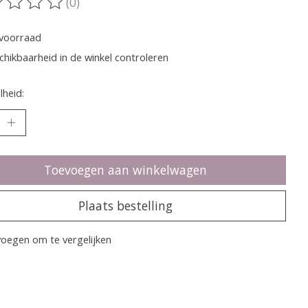
(0)
oordeling van dit product is
0
van de 5
voorraad
chikbaarheid in de winkel controleren
heid:
Toevoegen aan winkelwagen
Plaats bestelling
oegen om te vergelijken