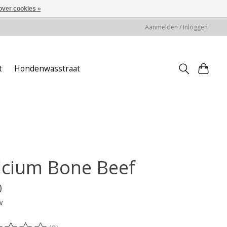
over cookies »
Aanmelden / Inloggen
t
Hondenwasstraat
lcium Bone Beef
0
w