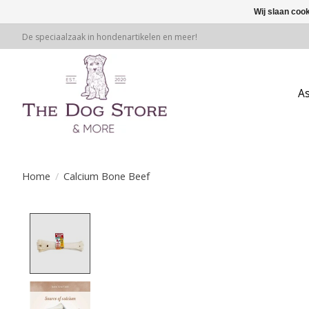
Wij slaan coo
De speciaalzaak in hondenartikelen en meer!
A
Home
/
Calcium Bone Beef
Product image slideshow Items