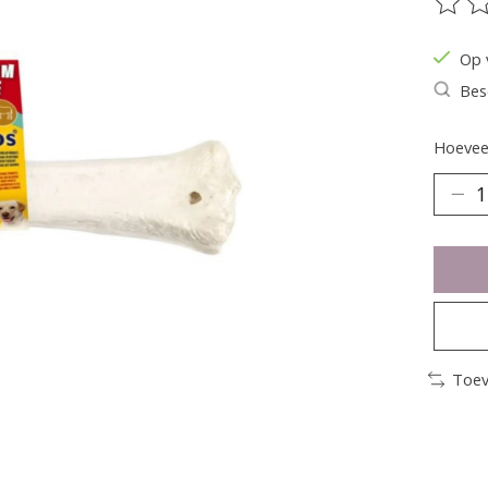
De be
Op 
Bes
Hoeveel
Toev