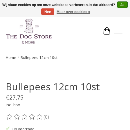
Wij slaan cookies op om onze website te verbeteren. Is dat akkoord?
Ja
Nee
Meer over cookies »
De speciaalzaak in hondenartikelen en meer!
Winkelwa
Home
/
Bullepees 12cm 10st
Product image slideshow Items
Bullepees 12cm 10st
€27,75
Incl. btw
(0)
De beoordeling van dit product is
0
van de 5
Op voorraad