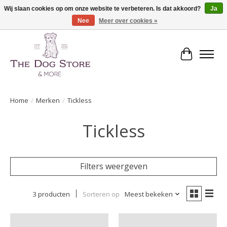
Wij slaan cookies op om onze website te verbeteren. Is dat akkoord?
Ja
Nee
Meer over cookies »
De speciaalzaak in hondenartikelen en meer!
Winkelwa
Home
/
Merken
/
Tickless
Tickless
Filters weergeven
3 producten
Sorteren op
Meest bekeken