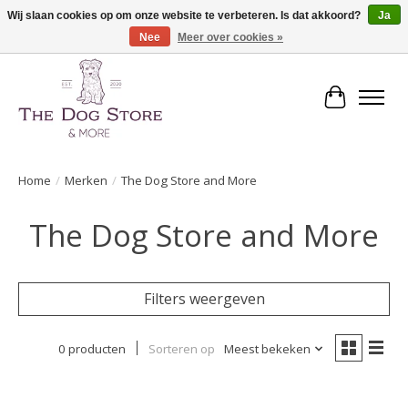
Wij slaan cookies op om onze website te verbeteren. Is dat akkoord?
Ja
Nee
Meer over cookies »
De speciaalzaak in hondenartikelen en meer!
Winkelwa
Home
/
Merken
/
The Dog Store and More
The Dog Store and More
Filters weergeven
0 producten
Sorteren op
Meest bekeken