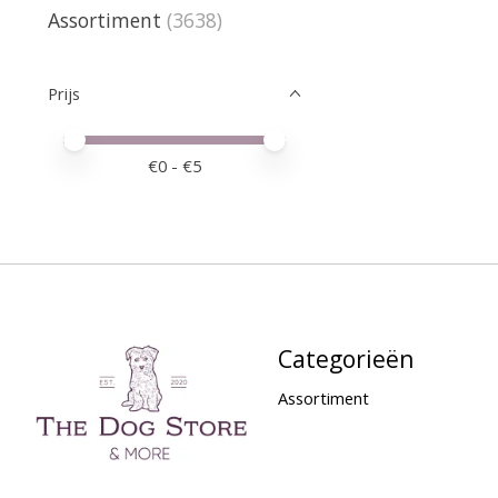
Assortiment
(3638)
Prijs
Minimale prijswaarde
Price maximum value
€
0
- €
5
Categorieën
Assortiment