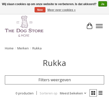
Wij slaan cookies op om onze website te verbeteren. Is dat akkoord?
Ja
Nee
Meer over cookies »
De speciaalzaak in hondenartikelen en meer!
Winkelwa
Home
/
Merken
/
Rukka
Rukka
Filters weergeven
0 producten
Sorteren op
Meest bekeken