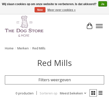
Wij slaan cookies op om onze website te verbeteren. Is dat akkoord?
Ja
Nee
Meer over cookies »
De speciaalzaak in hondenartikelen en meer!
Winkelwa
Home
/
Merken
/
Red Mills
Red Mills
Filters weergeven
0 producten
Sorteren op
Meest bekeken