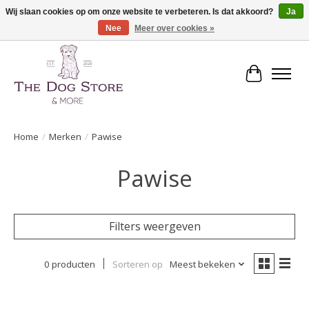
Wij slaan cookies op om onze website te verbeteren. Is dat akkoord?
Ja
Nee
Meer over cookies »
De speciaalzaak in hondenartikelen en meer!
Winkelwa
Home
/
Merken
/
Pawise
Pawise
Filters weergeven
0 producten
Sorteren op
Meest bekeken