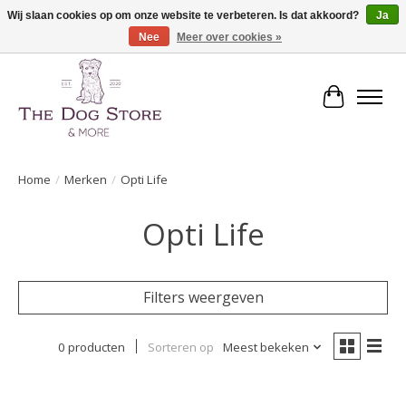
Wij slaan cookies op om onze website te verbeteren. Is dat akkoord?
Ja
Nee
Meer over cookies »
De speciaalzaak in hondenartikelen en meer!
Winkelwa
Home
/
Merken
/
Opti Life
Opti Life
Filters weergeven
0 producten
Sorteren op
Meest bekeken