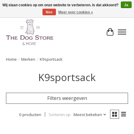
Wij slaan cookies op om onze website te verbeteren. Is dat akkoord?
Ja
Nee
Meer over cookies »
De speciaalzaak in hondenartikelen en meer!
Winkelwa
Home
/
Merken
/
K9sportsack
K9sportsack
Filters weergeven
0 producten
Sorteren op
Meest bekeken