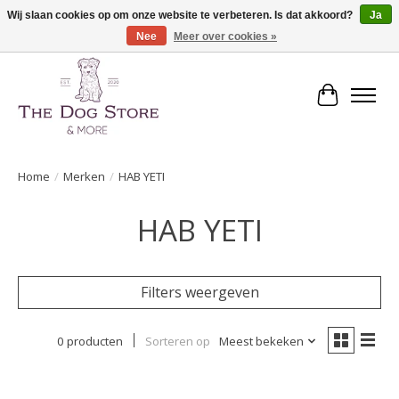
Wij slaan cookies op om onze website te verbeteren. Is dat akkoord?
Ja
Nee
Meer over cookies »
De speciaalzaak in hondenartikelen en meer!
Winkelwa
Home
/
Merken
/
HAB YETI
HAB YETI
Filters weergeven
0 producten
Sorteren op
Meest bekeken