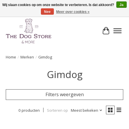
Wij slaan cookies op om onze website te verbeteren. Is dat akkoord?
Ja
Nee
Meer over cookies »
De speciaalzaak in hondenartikelen en meer!
Winkelwa
Home
/
Merken
/
Gimdog
Gimdog
Filters weergeven
0 producten
Sorteren op
Meest bekeken