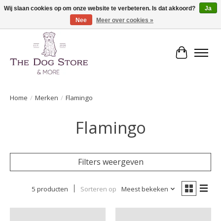
Wij slaan cookies op om onze website te verbeteren. Is dat akkoord?
Ja
Nee
Meer over cookies »
De speciaalzaak in hondenartikelen en meer!
Winkelwa
Home
/
Merken
/
Flamingo
Flamingo
Filters weergeven
5 producten
Sorteren op
Meest bekeken