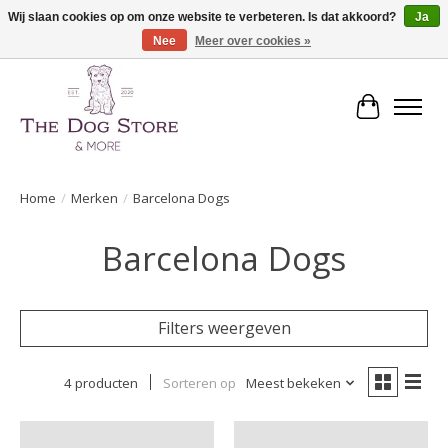
Wij slaan cookies op om onze website te verbeteren. Is dat akkoord?
Ja
Nee
Meer over cookies »
De speciaalzaak in hondenartikelen en meer!
Winkelwa
Home
/
Merken
/
Barcelona Dogs
Barcelona Dogs
Filters weergeven
4 producten
Sorteren op
Meest bekeken