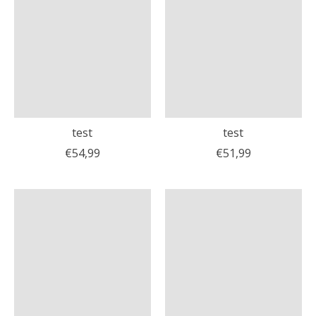
test
test
€54,99
€51,99