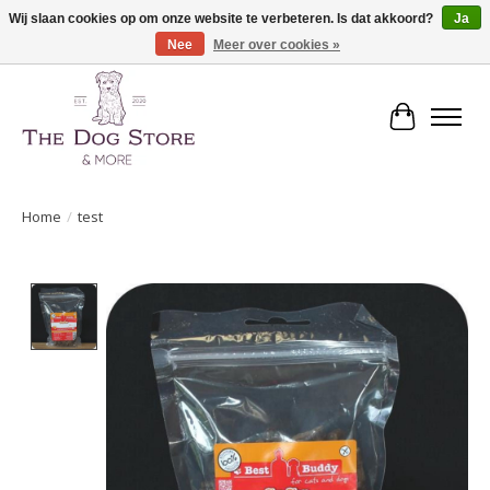
Wij slaan cookies op om onze website te verbeteren. Is dat akkoord?
Ja
Nee
Meer over cookies »
De speciaalzaak in hondenartikelen en meer!
Winkelwa
Home
/
test
Product image slideshow Items