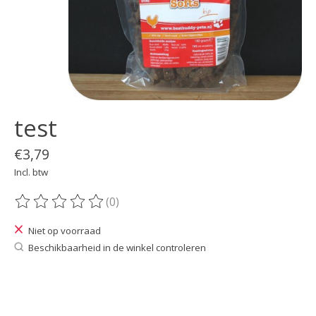
test
€3,79
Incl. btw
(0)
De beoordeling van dit product is
0
van de 5
Niet op voorraad
Beschikbaarheid in de winkel controleren